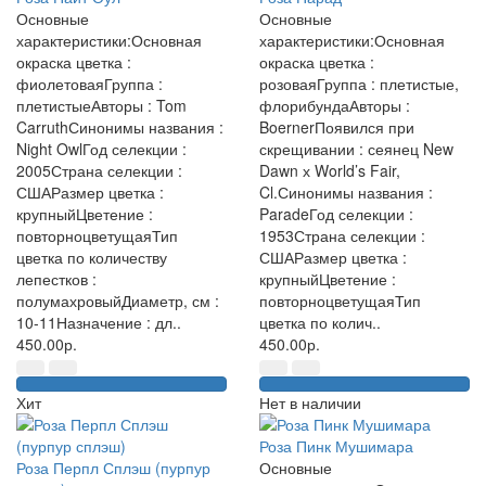
Основные
Основные
характеристики:Основная
характеристики:Основная
окраска цветка :
окраска цветка :
фиолетоваяГруппа :
розоваяГруппа : плетистые,
плетистыеАвторы : Tom
флорибундаАвторы :
CarruthСинонимы названия :
BoernerПоявился при
Night OwlГод селекции :
скрещивании : сеянец New
2005Страна селекции :
Dawn х World’s Fair,
СШАРазмер цветка :
Cl.Синонимы названия :
крупныйЦветение :
ParadeГод селекции :
повторноцветущаяТип
1953Страна селекции :
цветка по количеству
СШАРазмер цветка :
лепестков :
крупныйЦветение :
полумахровыйДиаметр, см :
повторноцветущаяТип
10-11Назначение : дл..
цветка по колич..
450.00р.
450.00р.
Хит
Нет в наличии
Роза Пинк Мушимара
Роза Перпл Сплэш (пурпур
Основные