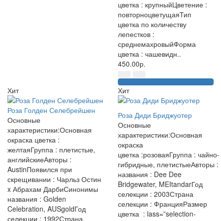
цветка : крупныйЦветение :
повторноцветущаяТип
цветка по количеству
лепестков :
среднемахровыйФорма
цветка : чашевидн..
450.00р.
Хит
Хит
Роза Голден Селебрейшен
Роза Диди Бриджуотер
Основные
Основные
характеристики:Основная
характеристики:Основная
окраска цветка :
окраска
желтаяГруппа : плетистые,
цветка :розоваяГруппа : чайно-
английскиеАвторы :
гибридные, плетистыеАвторы :
AustinПоявился при
названия : Dee Dee
скрещивании : Чарльз Остин
Bridgewater, MEItandarГод
x Абрахам ДарбиСинонимы
селекции : 2003Страна
названия : Golden
селекции : ФранцияРазмер
Celebration, AUSgoldГод
цветка : lass=”selection-
селекции : 1992Страна