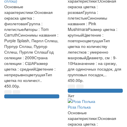
сплэш)
характеристики:Основная
Основные
окраска цветка :
характеристики:Основная
розоваяГруппа :
окраска цветка :
плетистыеСинонимы
фиолетоваяГруппа :
названия : Pink
плетистыеАвторы : Tom
MushimaraРазмер цветка :
CarruthСинонимы названия :
крупныйЦветение :
Purple Splash, Перпл Сплеш,
повторноцветущаяТип
Пурпур Сплэш, Пурпур
цветка по количеству
Сплеш, Пурпле СплашГод
лепестков : умеренно
селекции : 2009Страна
махровыйДиаметр, см : 9-
селекции : СШАРазмер
10Назначение : на срезку,
цветка : среднийЦветение :
для одиночных посадок, для
непрерывноцветущаяТип
групповых посадок,..
цветка по количест..
450.00р.
450.00р.
Хит
Роза Полька
Основные
характеристики:Основная
окраска цветка :