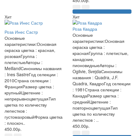
450.00р.
Хит
Хит
Роза Квадра
Роза Инес Састр
Основные
Основные
характеристики:Основная
характеристики:Основная
окраска цветка :
окраска цветка : красная,
краснаяГруппа : плетистые,
розоваяГруппа :
канадские,
плетистыеАвторы :
пионовидныеАвторы :
MeillandСинонимы названия
Ogilvie, SvejdaСинонимы
: Ines SastreГод селекции :
названия : Quadra, J.F.
2010Страна селекции :
Quadra, КвадроГод селекции
ФранцияРазмер цветка :
: 1981Страна селекции :
крупныйЦветение :
КанадаРазмер цветка :
непрерывноцветущаяТип
среднийЦветение :
цветка по количеству
повторноцветущаяТип
лепестков :
цветка по количеству
густомахровыйФорма цветка
лепестков : ..
: плоскоч..
450.00р.
450.00р.