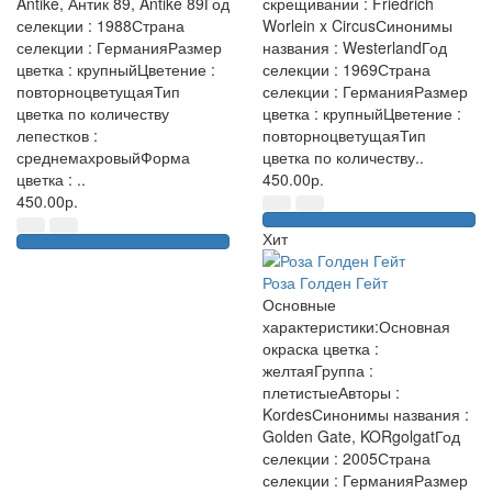
Antike, Антик 89, Antike 89Год
скрещивании : Friedrich
селекции : 1988Страна
Worlein x CircusСинонимы
селекции : ГерманияРазмер
названия : WesterlandГод
цветка : крупныйЦветение :
селекции : 1969Страна
повторноцветущаяТип
селекции : ГерманияРазмер
цветка по количеству
цветка : крупныйЦветение :
лепестков :
повторноцветущаяТип
среднемахровыйФорма
цветка по количеству..
цветка : ..
450.00р.
450.00р.
Хит
Роза Голден Гейт
Основные
характеристики:Основная
окраска цветка :
желтаяГруппа :
плетистыеАвторы :
KordesСинонимы названия :
Golden Gate, KORgolgatГод
селекции : 2005Страна
селекции : ГерманияРазмер