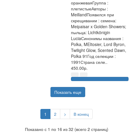
оранжеваяГруппа :
плетистыеАвторы :
MeillandПоявился при
скрещивании : семена:
Meipaisar x Golden Showers;
пыльца: Lichtkönigin
LuciaСинонимы названия :
Polka, MEItosier, Lord Byron,
Twilight Glow, Scented Dawn,
Polka 91Год селекции :
1991Страна селе..
450.00р.
Показать еще
1
2
>
В конец
Показано с 1 по 16 из 32 (всего 2 страниц)