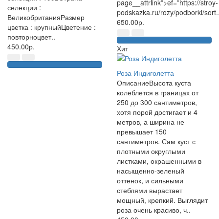
page__attrlink”>ef=”https://stroy-
селекции :
podskazka.ru/rozy/podborki/sort.
ВеликобританияРазмер
650.00р.
цветка : крупныйЦветение :
повторноцвет..
450.00р.
Хит
Роза Индиголетта
ОписаниеВысота куста
колеблется в границах от
250 до 300 сантиметров,
хотя порой достигает и 4
метров, а ширина не
превышает 150
сантиметров. Сам куст с
плотными округлыми
листками, окрашенными в
насыщенно-зеленый
оттенок, и сильными
стеблями вырастает
мощный, крепкий. Выглядит
роза очень красиво, ч..