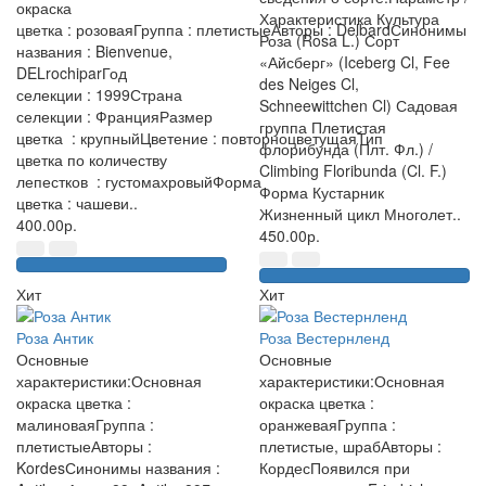
окраска
Характеристика Культура
цветка : розоваяГруппа : плетистыеАвторы : DelbardСинонимы
Роза (Rosa L.) Сорт
названия : Bienvenue,
«Айсберг» (Iceberg Cl, Fee
DELrochiparГод
des Neiges Cl,
селекции : 1999Страна
Schneewittchen Cl) Садовая
селекции : ФранцияРазмер
группа Плетистая
цветка : крупныйЦветение : повторноцветущаяТип
флорибунда (Плт. Фл.) /
цветка по количеству
Climbing Floribunda (Cl. F.)
лепестков : густомахровыйФорма
Форма Кустарник
цветка : чашеви..
Жизненный цикл Многолет..
400.00р.
450.00р.
Хит
Хит
Роза Антик
Роза Вестернленд
Основные
Основные
характеристики:Основная
характеристики:Основная
окраска цветка :
окраска цветка :
малиноваяГруппа :
оранжеваяГруппа :
плетистыеАвторы :
плетистые, шрабАвторы :
KordesСинонимы названия :
КордесПоявился при