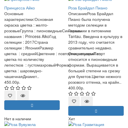
Принцесса Айко
Роза Брайдал Пиано
Основные
ОписаниеРоза Брайдал
характеристики:Основная
Пиано была получена
окраска цветка : желто-
методом селекции в
розовыеГруппа : пионовидныеСинонимы
Германии в питомнике
названия : Princess AikoГод
Tantau. Введена в культуру в
селекции : 2017Страна
2013 году, что считается
селекции : ЯпонияРазмер
сравнительно недавно.
цветка : среднийЦветение : повторноцветущаяТип
Описываемый сорт
цветка по количеству
относится к пионовидным
лепестков : густомахровыйФорма
формам. Выращивается в
цветка : шаровидно-
большей степени на срезку
чашечнаяДиамет..
для букетов.Цветки нежного
450.00р.
розового оттенка, на крайн..
400.00р.
Нет в наличии
Хит