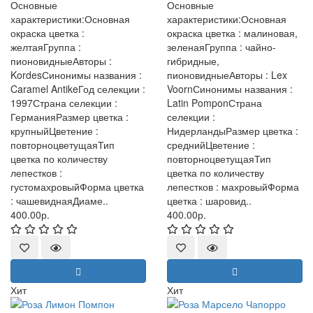
Основные
Основные
характеристики:Основная
характеристики:Основная
окраска цветка :
окраска цветка : малиновая,
желтаяГруппа :
зеленаяГруппа : чайно-
пионовидныеАвторы :
гибридные,
KordesСинонимы названия :
пионовидныеАвторы : Lex
Caramel AntikeГод селекции :
VoornСинонимы названия :
1997Страна селекции :
Latin PomponСтрана
ГерманияРазмер цветка :
селекции :
крупныйЦветение :
НидерландыРазмер цветка :
повторноцветущаяТип
среднийЦветение :
цветка по количеству
повторноцветущаяТип
лепестков :
цветка по количеству
густомахровыйФорма цветка
лепестков : махровыйФорма
: чашевиднаяДиаме..
цветка : шаровид..
400.00р.
400.00р.
Хит
Хит