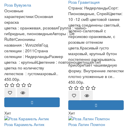
Роза Гравитация
Роза Вувузела
Страна: НидерландыСорт:
Основные
Пионовидные, СпрейЦветки:
характеристики:Основная
10 -12 смВ цветовой гамме
окраска
цветка соединены светлый,
цветка : оранжевая, розоваяГруппа : чайно-
зелено-салатовый с
гибридные, пионовидныеАвторы : De
персиково-оранжевым, с
RuiterСинонимы
розовым оттенком
названия : VuvuzelaГод
цвета.Красивый густо
селекции : 2011Страна
махровый, крупный бутон
селекции : НидерландыРазмер
постепенно раскрываясь
цветка : крупныйЦветение : повторноцветущаяТип
приобретает чашевидную
цветка по количеству
форму. Внутренние лепестки
лепестков : густомахровый..
плотно уложенные в се..
450.00р.
450.00р.
Хит
Хит
Роза Карамель Антик
Роза Латин Помпон