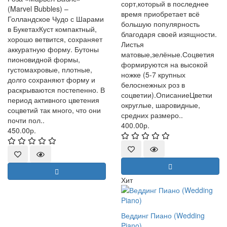
сорт,который в последнее
(Marvel Bubbles) –
время приобретает всё
Голландское Чудо с Шарами
большую популярность
в БукетахКуст компактный,
благодаря своей изящности.
хорошо ветвится, сохраняет
Листья
аккуратную форму. Бутоны
матовые,зелёные.Соцветия
пионовидной формы,
формируются на высокой
густомахровые, плотные,
ножке (5-7 крупных
долго сохраняют форму и
белоснежных роз в
раскрываются постепенно. В
соцветии).ОписаниеЦветки
период активного цветения
округлые, шаровидные,
соцветий так много, что они
средних размеро..
почти пол..
400.00р.
450.00р.
Хит
Веддинг Пиано (Wedding
Piano)