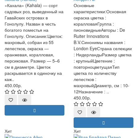
«Кахала» (Kahala) — сорт
Основные
садовых роз, выведенный на
характеристики:Основная
Гавайских островах в
окраска цветка :
Гонолулу. Назван в честь
коралловаяГруппа :
богатого поместья на
пионовидныеАвторы : De
Гонолулу. Описание:Цветок:
Ruiter Innovations
махровый, собран из 55
B.V.Синонимы названия :
лепестков, окраска —
London EyeСтрана селекции
оранжевая, коралловая,
: НидерландыРазмер цветка
персиковая. Размер — 5–6
: крупныйЦветение :
см в диаметре. Цветок
повторноцветущаяТип
раскрывается в одиночку на
цветка по количеству
каж..
лепестков :
450.00р.
махровыйДиаметр, см : 10-
12Назначение : ..
450.00р.
Хит
Хит