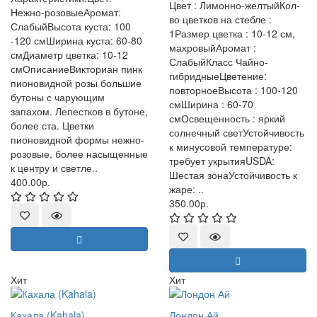
Цвет : Лимонно-желтыйКол-
Нежно-розовыеАромат:
во цветков на стебле :
СлабыйВысота куста: 100
1Размер цветка : 10-12 см,
-120 смШирина куста: 60-80
махровыйАромат :
смДиаметр цветка: 10-12
СлабыйКласс Чайно-
смОписаниеВикториан пинк
гибридныеЦветение:
пионовидной розы большие
повторноеВысота : 100-120
бутоны с чарующим
смШирина : 60-70
запахом. Лепестков в бутоне,
смОсвещенность : яркий
более ста. Цветки
солнечный светУстойчивость
пионовидной формы нежно-
к минусовой температуре:
розовые, более насыщенные
требует укрытияUSDA:
к центру и светле..
Шестая зонаУстойчивость к
400.00р.
жаре: ..
350.00р.
Хит
Хит
Кахала (Kahala)
Лондон Ай