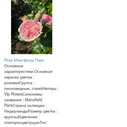
Роза Мэнсфилд Парк
Основные
характеристики:Основная
окраска цветка :
розоваяГруппа :
пионовидные, спрейАвторы :
Vip RosesСинонимы
названия : Mansfield
ParkСтрана селекции :
НидерландыРазмер цветка :
крупныйЦветение :
повторноцветущаяТип