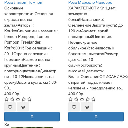
Роза Лимон Помпон
Роза Марсело Чапорро
Основные
ХАРАКТЕРИСТИКИ:Цвет:
характеристики:Основная
жемчужно-
окраска цветка :
белыйНазначение:
желтаяАвторы :
ОзеленениеВысота куста: до
KordesСинонимы названия :
120 смАромат: яркий,
Lemon Pompom, Lemon
насыщенныйЦветение:
Pompon Freelander,
Неоднократное
Korfre0015Год селекции :
обильноеУстойчивость к
2011Страна селекции :
болезням: высокаяРазмер
ГерманияРазмер цветка :
цветка: до 10
крупныйЦветение :
смЗимостойкость:
повторноцветущаяДиаметр,
высокаяЦветность:
см : 10-12Назначение : на
БелыеОписаниеОПИСАНИЕ:Ж
срезкуВысота куста, см : 80-
открытий подталкивает
90..
человека к преодолению во..
400.00р.
400.00р.
Хит