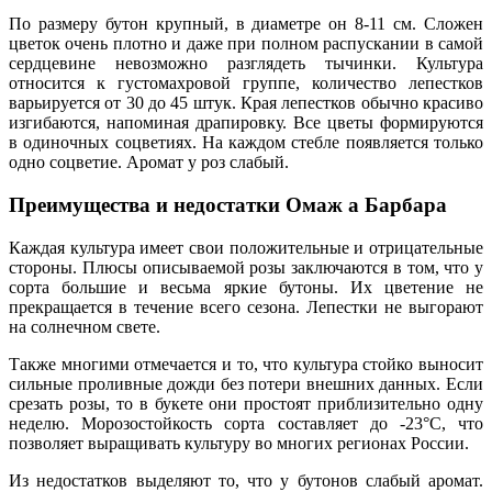
По размеру бутон крупный, в диаметре он 8-11 см. Сложен
цветок очень плотно и даже при полном распускании в самой
сердцевине невозможно разглядеть тычинки. Культура
относится к густомахровой группе, количество лепестков
варьируется от 30 до 45 штук. Края лепестков обычно красиво
изгибаются, напоминая драпировку. Все цветы формируются
в одиночных соцветиях. На каждом стебле появляется только
одно соцветие. Аромат у роз слабый.
Преимущества и недостатки Омаж а Барбара
Каждая культура имеет свои положительные и отрицательные
стороны. Плюсы описываемой розы заключаются в том, что у
сорта большие и весьма яркие бутоны. Их цветение не
прекращается в течение всего сезона. Лепестки не выгорают
на солнечном свете.
Также многими отмечается и то, что культура стойко выносит
сильные проливные дожди без потери внешних данных. Если
срезать розы, то в букете они простоят приблизительно одну
неделю. Морозостойкость сорта составляет до -23°С, что
позволяет выращивать культуру во многих регионах России.
Из недостатков выделяют то, что у бутонов слабый аромат.