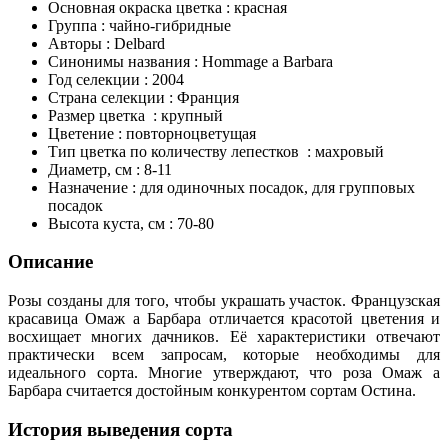
Основная окраска цветка : красная
Группа : чайно-гибридные
Авторы : Delbard
Синонимы названия : Hommage a Barbara
Год селекции : 2004
Страна селекции : Франция
Размер цветка : крупный
Цветение : повторноцветущая
Тип цветка по количеству лепестков : махровый
Диаметр, см : 8-11
Назначение : для одиночных посадок, для групповых
посадок
Высота куста, см : 70-80
Описание
Розы созданы для того, чтобы украшать участок. Французская
красавица Омаж а Барбара отличается красотой цветения и
восхищает многих дачников. Её характеристики отвечают
практически всем запросам, которые необходимы для
идеального сорта. Многие утверждают, что роза Омаж а
Барбара считается достойным конкурентом сортам Остина.
История выведения сорта