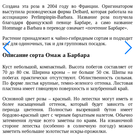
Создана эта роза в 2004 году во Франции. Оригинатором
выступила розоводческая фирма Delbard, которая работала на
ассоциацию Perlimpinpin-Barbara. Название роза получила
благодаря французской певице Барбаре, а само название
Hommage a Barbara в переводе означает «почтение Барбаре».
Растение принадлежит к чайно-гибридным сортам и подходит
как для одиночных, так и для групповых посадок.
Описание сорта Омаж а Барбара
Куст небольшой, компактный. Высота побегов составляет от
70 до 80 см. Ширина кроны – не больше 50 см. Шипы на
побегах практически отсутствуют. Облиственность сильная.
По форме листья крупные, темно-зеленого оттенка. Листовая
пластина имеет глянцевую поверхность и зазубренный край.
Основной цвет розы – красный. Но лепестки могут иметь и
более насыщенный оттенок, который будет зависеть от
периода цветения. Полностью вызревший бутон имеет
бордово-красный цвет с черным бархатным налетом. Обычно
затемнения лучше всего заметны по краям. На изнаночной
стороне лепестка (особенно в солнечную погоду) можно
заметить небольшие золотистые искры-прожилки.