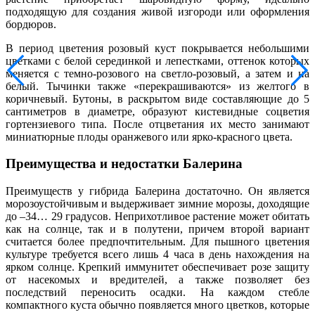
подходящую для создания живой изгороди или оформления
бордюров.
В период цветения розовый куст покрывается небольшими
цветками с белой серединкой и лепестками, оттенок которых
меняется с темно-розового на светло-розовый, а затем и на
белый. Тычинки также «перекрашиваются» из желтого в
коричневый. Бутоны, в раскрытом виде составляющие до 5
сантиметров в диаметре, образуют кистевидные соцветия
гортензиевого типа. После отцветания их место занимают
миниатюрные плоды оранжевого или ярко-красного цвета.
Преимущества и недостатки Балерина
Преимуществ у гибрида Балерина достаточно. Он является
морозоустойчивым и выдерживает зимние морозы, доходящие
до –34… 29 градусов. Неприхотливое растение может обитать
как на солнце, так и в полутени, причем второй вариант
считается более предпочтительным. Для пышного цветения
культуре требуется всего лишь 4 часа в день нахождения на
ярком солнце. Крепкий иммунитет обеспечивает розе защиту
от насекомых и вредителей, а также позволяет без
последствий переносить осадки. На каждом стебле
компактного куста обычно появляется много цветков, которые