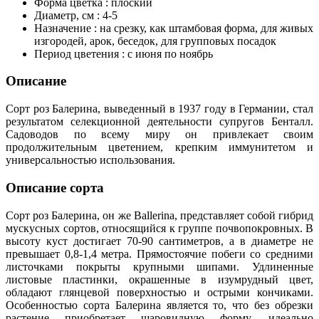
Форма цветка : плоский
Диаметр, см : 4-5
Назначение : на срезку, как штамбовая форма, для живых
изгородей, арок, беседок, для групповых посадок
Период цветения : с июня по ноябрь
Описание
Сорт роз Балерина, выведенный в 1937 году в Германии, стал
результатом селекционной деятельности супругов Бенталл.
Садоводов по всему миру он привлекает своим
продолжительным цветением, крепким иммунитетом и
универсальностью использования.
Описание сорта
Сорт роз Балерина, он же Ballerina, представляет собой гибрид
мускусных сортов, относящийся к группе почвопокровных. В
высоту куст достигает 70-90 сантиметров, а в диаметре не
превышает 0,8-1,4 метра. Прямостоячие побеги со средними
листочками покрыты крупными шипами. Удлиненные
листовые пластинки, окрашенные в изумрудный цвет,
обладают глянцевой поверхностью и острыми кончиками.
Особенностью сорта Балерина является то, что без обрезки
растение приобретает шаровидную форму, идеально