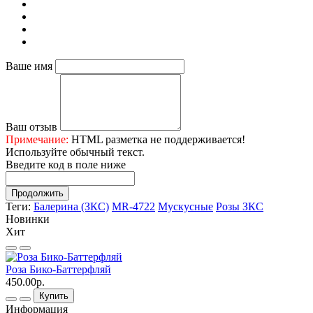
Ваше имя
Ваш отзыв
Примечание:
HTML разметка не поддерживается!
Используйте обычный текст.
Введите код в поле ниже
Продолжить
Теги:
Балерина (ЗКС)
MR-4722
Мускусные
Розы ЗКС
Новинки
Хит
Роза Бико-Баттерфляй
Р
450.00р.
4
Купить
Информация